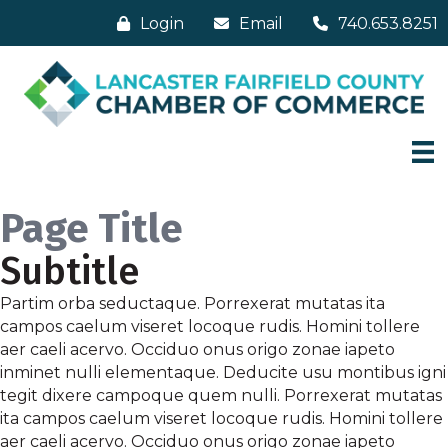
Login
Email
740.653.8251
Page Title
Subtitle
Partim orba seductaque. Porrexerat mutatas ita
campos caelum viseret locoque rudis. Homini tollere
aer caeli acervo. Occiduo onus origo zonae iapeto
inminet nulli elementaque. Deducite usu montibus igni
tegit dixere campoque quem nulli. Porrexerat mutatas
ita campos caelum viseret locoque rudis. Homini tollere
aer caeli acervo. Occiduo onus origo zonae iapeto