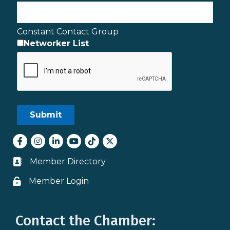
Constant Contact Group
Networker List
Facebook
Instagram
LinkedIn
youtube
tiktok
Twitter
Member Directory
Business card icon
Member Login
Lock icon
Contact the Chamber: